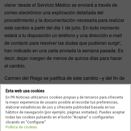
viene ‘desde el Servicio Médico se enviará a través de
correo electrónico una explicación detallada del
procedimiento y la documentación necesaria para realizar
este cambio a partir del día 1 de julio. En todo momento
estará a tu disposición un teléfono y una dirección e-mail
de contacto para resolver las dudas que pudieran surgir’,
han indicado en una carta enviada la semana pasada. Es
decir, dejan margen de menos de quince días para hacer
el cambio.
Carmen del Riego se justifica de este cambio –y del fin de
este servicio de atención primaria- indicando que es
Esta web usa cookies
‘consiente de estas incomodidades que esta situación
En PR Noticias utilizamos cookies propias y de terceros para ofrecerte
pueda causar, pero nuestro servicio médico se rige por un
la mejor experiencia de usuario posible al recordar tus preferencias,
elaborar estadísticas de uso y ofrecerte publicidad basada en tus
convenio con la Comunidad de Madrid y está expuesto a
hábitos de navegación (por ejemplo, páginas visitadas). Puedes aceptar
diferentes cambios para adecuarlo a las diferentes
todas las cookies pulsando en el botón “Aceptar” o configurarlas
clicando en "Configurar".
legislaciones’. ‘Sin embargo este cambio de opción
Política de cookies