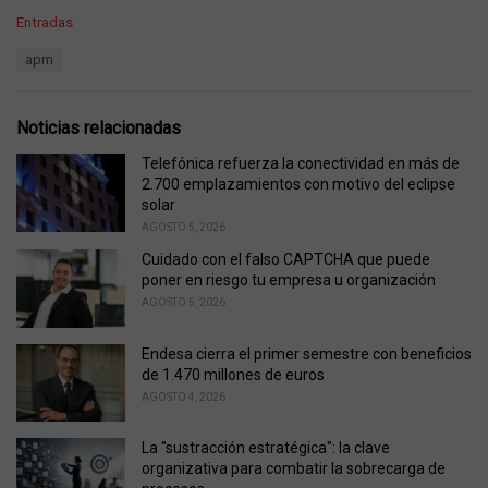
C
Entradas
a
T
apm
t
a
e
g
g
s
o
Noticias relacionadas
:
r
i
Telefónica refuerza la conectividad en más de
e
2.700 emplazamientos con motivo del eclipse
s
solar
:
AGOSTO 5, 2026
Cuidado con el falso CAPTCHA que puede
poner en riesgo tu empresa u organización
AGOSTO 5, 2026
Endesa cierra el primer semestre con beneficios
de 1.470 millones de euros
AGOSTO 4, 2026
La "sustracción estratégica": la clave
organizativa para combatir la sobrecarga de