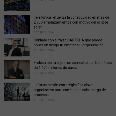
AGOSTO 6, 2026
s
:
Telefónica refuerza la conectividad en más de
2.700 emplazamientos con motivo del eclipse
solar
AGOSTO 5, 2026
Cuidado con el falso CAPTCHA que puede
poner en riesgo tu empresa u organización
AGOSTO 5, 2026
Endesa cierra el primer semestre con beneficios
de 1.470 millones de euros
AGOSTO 4, 2026
La "sustracción estratégica": la clave
organizativa para combatir la sobrecarga de
procesos
AGOSTO 3, 2026