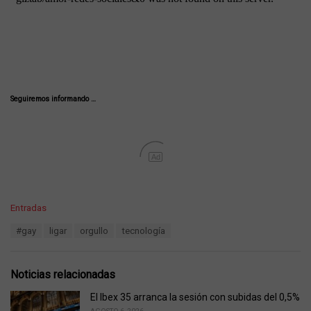
Seguiremos informando …
Ad
C
Entradas
a
T
#gay
ligar
orgullo
tecnología
t
a
e
g
g
s
o
Noticias relacionadas
:
r
i
El Ibex 35 arranca la sesión con subidas del 0,5%
e