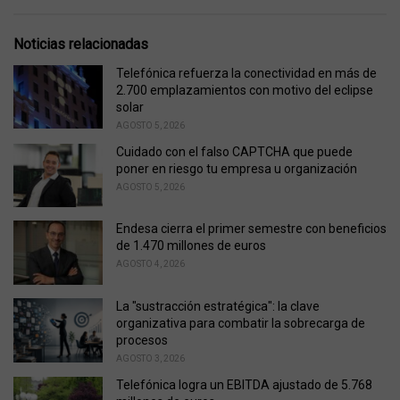
a
e
g
g
s
o
Noticias relacionadas
:
r
i
Telefónica refuerza la conectividad en más de
e
2.700 emplazamientos con motivo del eclipse
s
solar
:
AGOSTO 5, 2026
Cuidado con el falso CAPTCHA que puede
poner en riesgo tu empresa u organización
AGOSTO 5, 2026
Endesa cierra el primer semestre con beneficios
de 1.470 millones de euros
AGOSTO 4, 2026
La "sustracción estratégica": la clave
organizativa para combatir la sobrecarga de
procesos
AGOSTO 3, 2026
Telefónica logra un EBITDA ajustado de 5.768