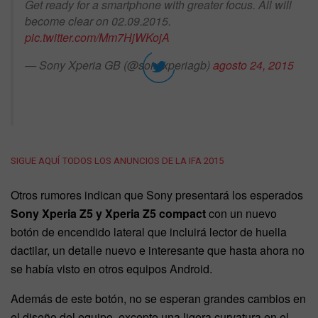
Get ready for a smartphone with greater focus. All will
become clear on 02.09.2015.
pic.twitter.com/Mm7HjWKojA
— Sony Xperia GB (@sonyxperiagb)
agosto 24, 2015
SIGUE AQUÍ TODOS LOS ANUNCIOS DE LA IFA 2015
Otros rumores indican que Sony presentará los esperados
Sony Xperia Z5 y Xperia Z5 compact
con un nuevo
botón de encendido lateral que incluirá lector de huella
dactilar, un detalle nuevo e interesante que hasta ahora no
se había visto en otros equipos Android.
Además de este botón, no se esperan grandes cambios en
el diseño del equipo, excepto una ligera curvatura en el