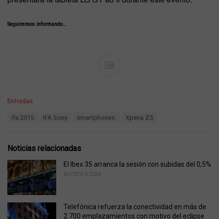
Seguiremos informando…
Ad
C
Entradas
a
T
ifa 2015
IFA Sony
smartphones.
Xperia Z5
t
a
e
g
g
s
o
Noticias relacionadas
:
r
i
El Ibex 35 arranca la sesión con subidas del 0,5%
e
AGOSTO 6, 2026
s
:
Telefónica refuerza la conectividad en más de
2.700 emplazamientos con motivo del eclipse