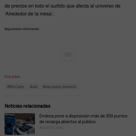
de precios en todo el surtido que afecta al universo de
‘Alrededor de la mesa’.
Seguiremos informando…
Ad
C
Entradas
a
T
#McCann
ikea
Ikea nuevo anuncio
t
a
e
g
g
s
o
Noticias relacionadas
:
r
i
Endesa pone a disposición más de 300 puntos
e
de recarga abiertos al público
s
AGOSTO 7, 2026
: