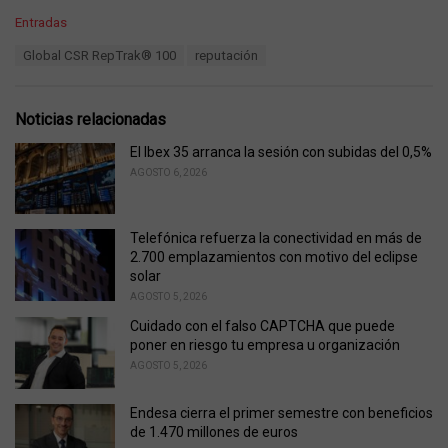
C
Entradas
a
T
Global CSR RepTrak® 100
reputación
t
a
e
g
g
s
o
Noticias relacionadas
:
r
i
El Ibex 35 arranca la sesión con subidas del 0,5%
e
AGOSTO 6, 2026
s
:
Telefónica refuerza la conectividad en más de
2.700 emplazamientos con motivo del eclipse
solar
AGOSTO 5, 2026
Cuidado con el falso CAPTCHA que puede
poner en riesgo tu empresa u organización
AGOSTO 5, 2026
Endesa cierra el primer semestre con beneficios
de 1.470 millones de euros