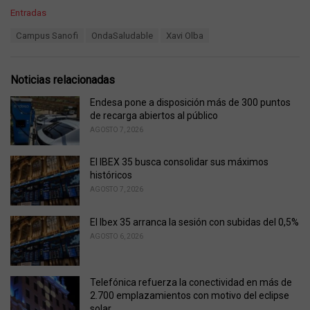
C
Entradas
a
T
Campus Sanofi
OndaSaludable
Xavi Olba
t
a
e
g
g
s
o
Noticias relacionadas
:
r
i
Endesa pone a disposición más de 300 puntos
e
de recarga abiertos al público
s
AGOSTO 7, 2026
:
El IBEX 35 busca consolidar sus máximos
históricos
AGOSTO 7, 2026
El Ibex 35 arranca la sesión con subidas del 0,5%
AGOSTO 6, 2026
Telefónica refuerza la conectividad en más de
2.700 emplazamientos con motivo del eclipse
solar