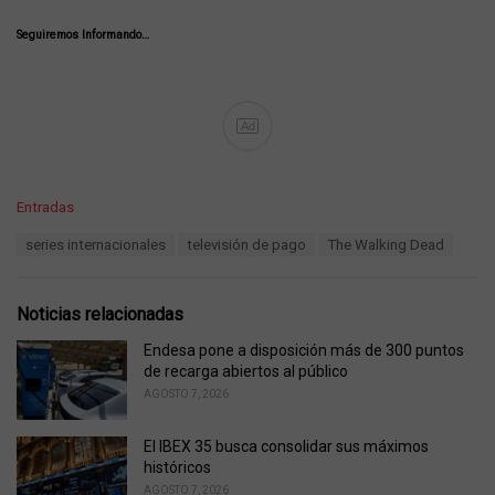
Seguiremos Informando…
Ad
C
Entradas
a
T
series internacionales
televisión de pago
The Walking Dead
t
a
e
g
g
s
o
Noticias relacionadas
:
r
i
Endesa pone a disposición más de 300 puntos
e
de recarga abiertos al público
s
AGOSTO 7, 2026
:
El IBEX 35 busca consolidar sus máximos
históricos
AGOSTO 7, 2026