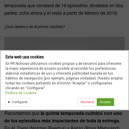
temporada que constará de 16 episodios, divididos en dos
partes: ocho ahora y el resto a partir de febrero de 2016.
¿Qué veremos en el primer capítulo?
Esta web usa cookies
En PR Noticias utilizamos cookies propias y de terceros para ofrecerte
la mejor experiencia de usuario posible al recordar tus preferencias,
elaborar estadísticas de uso y ofrecerte publicidad basada en tus
hábitos de navegación (por ejemplo, páginas visitadas). Puedes aceptar
todas las cookies pulsando en el botón “Aceptar” o configurarlas
clicando en "Configurar".
Política de cookies
Configurar
Rechazar
Aceptar
Recordamos que
la quinta temporada culminó con uno
de los episodios más impactantes de toda la entrega
.
En él, Daryl (Norman Reedus) y Aaron (Ross Marquand),