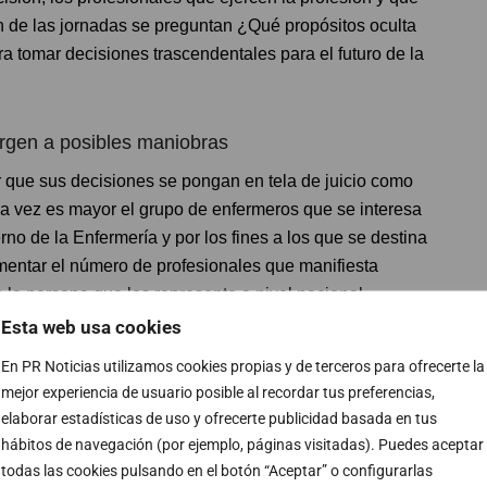
n de las jornadas se preguntan ¿Qué propósitos oculta
a tomar decisiones trascendentales para el futuro de la
rgen a posibles maniobras
r que sus decisiones se pongan en tela de juicio como
a vez es mayor el grupo de enfermeros que se interesa
no de la Enfermería y por los fines a los que se destina
mentar el número de profesionales que manifiesta
 la persona que los representa a nivel nacional.
Esta web usa cookies
tá haciendo el Consejo por nuestra enfermería aparte
En PR Noticias utilizamos cookies propias y de terceros para ofrecerte la
pre ha estado marcándonos el paso, pero es el
mejor experiencia de usuario posible al recordar tus preferencias,
ictoria Trujillo en una entrevista en OndaSaludable
. Sin
elaborar estadísticas de uso y ofrecerte publicidad basada en tus
upremo en la que se declaraba ilegal su presidencia,
hábitos de navegación (por ejemplo, páginas visitadas). Puedes aceptar
or ‘poner en valor la profesión’ y cargó contra aquellas
todas las cookies pulsando en el botón “Aceptar” o configurarlas