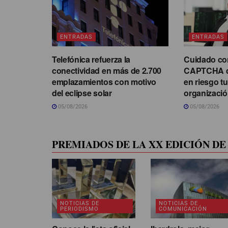
ENTRADAS
ENTRADAS
Telefónica refuerza la
Cuidado con
conectividad en más de 2.700
CAPTCHA q
emplazamientos con motivo
en riesgo t
del eclipse solar
organizaci
05/08/2026
05/08/2026
PREMIADOS DE LA XX EDICIÓN DE 
NOTICIAS DE
NOTICIAS DE
PERIODISMO
COMUNICACIÓN