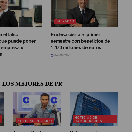
ENTRADAS
 el falso
Endesa cierra el primer
ue puede poner
semestre con beneficios de
u empresa u
1.470 millones de euros
ón
04/08/2026
'LOS MEJORES DE PR'
NOTICIAS DE
NOTICIAS DE RADIO
COMUNICACIÓN