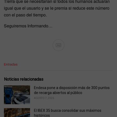
Tierra que se necesitarían si todos los humanos actuaran
igual que el usuario y se le premia si reduce este número
con el paso del tiempo.
Seguiremos Informando…
Ad
C
Entradas
a
t
e
Noticias relacionadas
g
o
Endesa pone a disposición más de 300 puntos
r
de recarga abiertos al público
i
AGOSTO 7, 2026
e
s
El IBEX 35 busca consolidar sus máximos
:
históricos