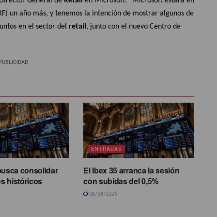
 Director General de
Retail
en Microsoft. “Microsoft estará en
F) un año más, y tenemos la intención de mostrar algunos de
untos en el sector del
retail
, junto con el nuevo Centro de
PUBLICIDAD
ENTRADAS
busca consolidar
El Ibex 35 arranca la sesión
s históricos
con subidas del 0,5%
06/08/2026