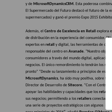
y de
Microsoft
Dynamics
CRM
. Esta poderosa combin
El Supermercado del Futuro destacó el futuro de la 
supermercados) y ganó el premio Expo 2015 Exhibito
Además, el
Centro de Excelencia en Retail
explora e
de distribución en la experiencia del consumidor. “
Nu
expertos en
retail
y digital, las herramientas de camb
responsable del centro en
Avanade
. “Nuestro objeti
consumidores a través del mundo digital, aplicaciones
negocios. El único remordimiento lo tendrán los min
pronto” “Desde su lanzamiento a principios de este a
Microsoft
Dynamics
, ha sido muy positiva, sobre tod
Director de Desarrollo de
Sitecore
. “Con el Centro 
apoyar las habilidades y capacidades que los
retailer
sus negocios; permitiendo a los
retailers
conectar su
una serie de proyectos estratégicos con algunos
reta