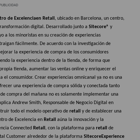
PUBLICIDAD
tro de Excelencia
en Retail
, ubicado en Barcelona, un centro,
transformación digital. Desarrollado junto a
Sitecore
® y
o a los minoristas en su creación de experiencias
 atraigan fácilmente. De acuerdo con la investigación de
mejorar la experiencia de compra de los consumidores
yendo la experiencia dentro de la tienda, de forma que
propia tienda, aumentar las ventas online y enriquecer el
ra el consumidor. Crear experiencias omnicanal ya no es una
ofrecer una experiencia de compra sólida y conectada tanto
ia de compra del mañana no es solamente implementar una
 explica Andrew Smith, Responsable de Negocio Digital en
struir todo el modelo operativo de
retail
y de establecer una
entro de Excelencia en
Retail
aúna la innovación y la
iencia Connected
Retail
, con la plataforma para
retail
de
ital Customer alrededor de la plataforma
Sitecore
Experience