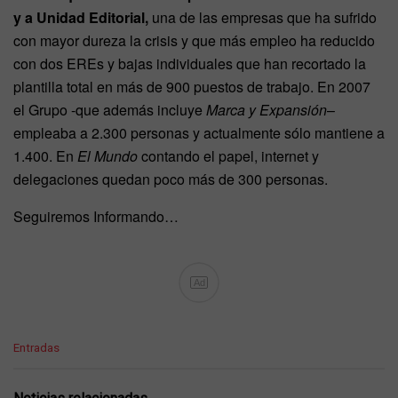
y a Unidad Editorial,
una de las empresas que ha sufrido
con mayor dureza la crisis y que más empleo ha reducido
con dos EREs y bajas individuales que han recortado la
plantilla total en más de 900 puestos de trabajo. En 2007
el Grupo -que además incluye
Marca y Expansión
–
empleaba a 2.300 personas y actualmente sólo mantiene a
1.400. En
El Mundo
contando el papel, internet y
delegaciones quedan poco más de 300 personas.
Seguiremos Informando…
Ad
C
Entradas
a
t
e