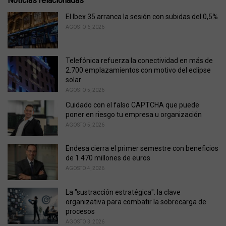
Noticias relacionadas
g
o
El Ibex 35 arranca la sesión con subidas del 0,5%
r
AGOSTO 6, 2026
i
e
s
Telefónica refuerza la conectividad en más de
:
2.700 emplazamientos con motivo del eclipse
solar
AGOSTO 5, 2026
Cuidado con el falso CAPTCHA que puede
poner en riesgo tu empresa u organización
AGOSTO 5, 2026
Endesa cierra el primer semestre con beneficios
de 1.470 millones de euros
AGOSTO 4, 2026
La "sustracción estratégica": la clave
organizativa para combatir la sobrecarga de
procesos
AGOSTO 3, 2026