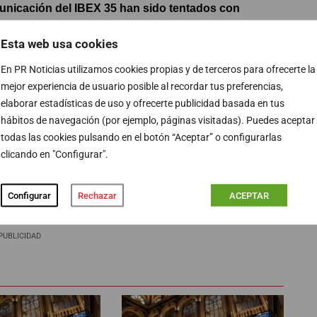
unicación del IBEX 35 han sido tentados con
mpresa en los últimos meses, ha podido saber este
Esta web usa cookies
en los departamentos de comunicación más importantes
En PR Noticias utilizamos cookies propias y de terceros para ofrecerte la
mejor experiencia de usuario posible al recordar tus preferencias,
s de parón en la contratación de altos puestos en las
elaborar estadísticas de uso y ofrecerte publicidad basada en tus
 igual que las ofertas salariales.
Las crisis de Abengoa
hábitos de navegación (por ejemplo, páginas visitadas). Puedes aceptar
todas las cookies pulsando en el botón “Aceptar” o configurarlas
resas, y no solo a las afectadas. Escándalos como el
clicando en "Configurar".
escubierto la
necesidad de una política de
ncipios de las compañías.
Configurar
Rechazar
ACEPTAR
PUBLICIDAD