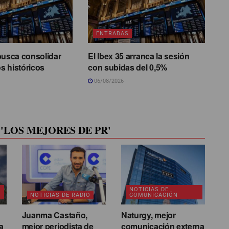
ENTRADAS
busca consolidar
El Ibex 35 arranca la sesión
s históricos
con subidas del 0,5%
06/08/2026
'LOS MEJORES DE PR'
NOTICIAS DE
NOTICIAS DE RADIO
COMUNICACIÓN
Juanma Castaño,
Naturgy, mejor
a
mejor periodista de
comunicación externa