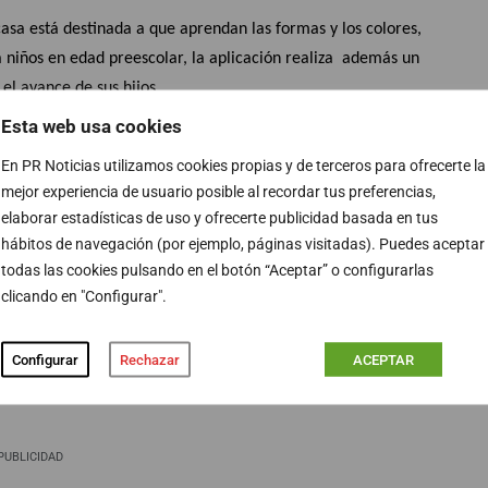
casa está destinada a que aprendan las formas y los colores,
 niños en edad preescolar, la aplicación realiza además un
el avance de sus hijos.
ra que los niños aprendan a leer. Esta app es un buen
Esta web usa cookies
a de cuentos interactivos, con los que los ‘peques’ pueden
En PR Noticias utilizamos cookies propias y de terceros para ofrecerte la
on la diversión.
mejor experiencia de usuario posible al recordar tus preferencias,
rtante apoyo a la hora de impulsar aptitudes como la
elaborar estadísticas de uso y ofrecerte publicidad basada en tus
s niños podrán elegir entre tres minijuegos en los que
hábitos de navegación (por ejemplo, páginas visitadas). Puedes aceptar
ncilla y amena para los más pequeños.
todas las cookies pulsando en el botón “Aceptar” o configurarlas
ndidas entre los 3 y los 8 años y es una suerte de ‘escuela virtual’
clicando en "Configurar".
ido en el colegio en cualquier lugar y cualquier momento. Mediante
 conocimientos con la ayuda de un plan de ‘gamificación’ que
Configurar
Rechazar
ACEPTAR
PUBLICIDAD