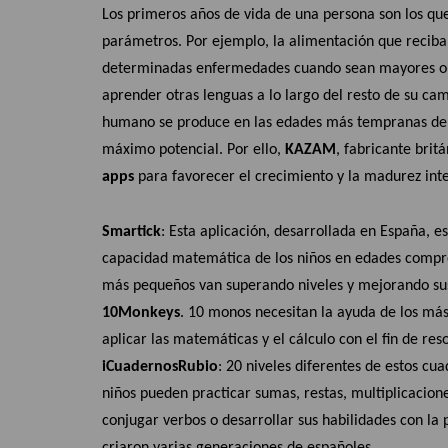
Los primeros años de vida de una persona son los q
parámetros. Por ejemplo, la alimentación que recib
determinadas enfermedades cuando sean mayores o 
aprender otras lenguas a lo largo del resto de su ca
humano se produce en las edades más tempranas de lo
máximo potencial. Por ello,
KAZAM
, fabricante bri
apps
para favorecer el crecimiento y la madurez inte
Smartick
: Esta aplicación, desarrollada en España, e
capacidad matemática de los niños en edades compren
más pequeños van superando niveles y mejorando sus
10Monkeys
. 10 monos necesitan la ayuda de los má
aplicar las matemáticas y el cálculo con el fin de res
iCuadernos
Rubio
: 20 niveles diferentes de estos cua
niños pueden practicar sumas, restas, multiplicacione
conjugar verbos o desarrollar sus habilidades con la p
criaron varias generaciones de españoles.