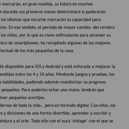
ue marcarán, en gran medida, su futuro en muchos
an durante sus primeros meses determinará si padecerán
los idiomas que escuche marcarán su capacidad para
mino. En ese sentido, el período de mayor cambio del cerebro
s niños, por lo que es clave estimularlos para alcanzar su
tánico de smartphones, ha recopilado algunas de las mejores
lectual de los más pequeños de la casa.
stá disponible para iOS y Android y está enfocada a mejorar la
didas entre los 4 y 14 años. Mediante juegos y pruebas, los
 habilidades, pudiendo además monitorizar su progreso.
s pequeños. Para poderles echar una mano, tendrán que
olver pequeños acertijos.
dernos de toda la vida… pero en formato digital. Con ellos, los
s y divisiones de una forma divertida, aprender a escribir y
intura y el arte. Todo ello con el aura ‘vintage’ con el que se