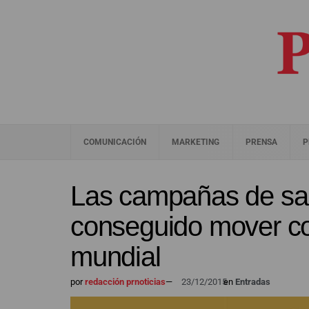
COMUNICACIÓN
MARKETING
PRENSA
P
Las campañas de sal
conseguido mover co
mundial
por
redacción prnoticias
—
23/12/2015
en
Entradas