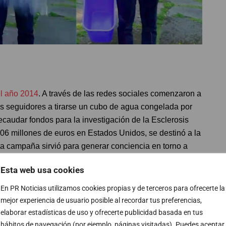
el año 2014
. A través de las redes sociales comenzaron a
sus seguidores a tirarse un cubo de agua congelada por
ecaudar fondos para la investigación de la Esclerosis
106 millones de euros en Estados Unidos, se destinó a la
ta campaña sirvió para generar conciencia en torno a
ima que en España afecta a más de 3000 personas. La
Esta web usa cookies
ajes como
George Bush, Leo Messi, Mark Zuckerberg y
En PR Noticias utilizamos cookies propias y de terceros para ofrecerte la
mejor experiencia de usuario posible al recordar tus preferencias,
elaborar estadísticas de uso y ofrecerte publicidad basada en tus
hábitos de navegación (por ejemplo, páginas visitadas). Puedes aceptar