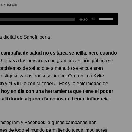
PUBLICIDAD
Utiliza
00:00
las
teclas
 digital de Sanofi Iberia
de
flecha
campaña de salud no es tarea sencilla, pero cuando
arriba/abajo
 Gracias a las personas con gran proyección pública se
para
o a problemas de salud que a menudo se encuentran
aumentar
stigmatizados por la sociedad. Ocurrió con Kylie
o
 y el VIH; o con Michael J. Fox y la enfermedad de
disminuir
 hoy en día con una herramienta que tiene el poder
el
 allí donde algunos famosos no tienen influencia:
volumen.
, Instagram y Facebook, algunas campañas han
ones de todo el mundo permitiendo a sus impulsores