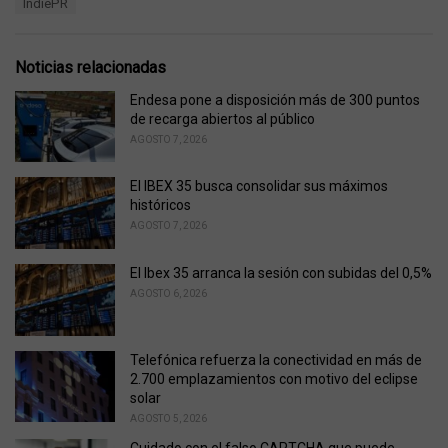
T
IndiePR
t
a
e
g
g
s
o
Noticias relacionadas
:
r
i
Endesa pone a disposición más de 300 puntos
e
de recarga abiertos al público
s
AGOSTO 7, 2026
:
El IBEX 35 busca consolidar sus máximos
históricos
AGOSTO 7, 2026
El Ibex 35 arranca la sesión con subidas del 0,5%
AGOSTO 6, 2026
Telefónica refuerza la conectividad en más de
2.700 emplazamientos con motivo del eclipse
solar
AGOSTO 5, 2026
Cuidado con el falso CAPTCHA que puede