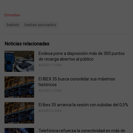
C
Entradas
a
T
berbés
berbés asociados
t
a
e
g
g
s
o
Noticias relacionadas
:
r
i
Endesa pone a disposición más de 300 puntos
e
de recarga abiertos al público
s
AGOSTO 7, 2026
:
El IBEX 35 busca consolidar sus máximos
históricos
AGOSTO 7, 2026
El Ibex 35 arranca la sesión con subidas del 0,5%
AGOSTO 6, 2026
Telefónica refuerza la conectividad en más de