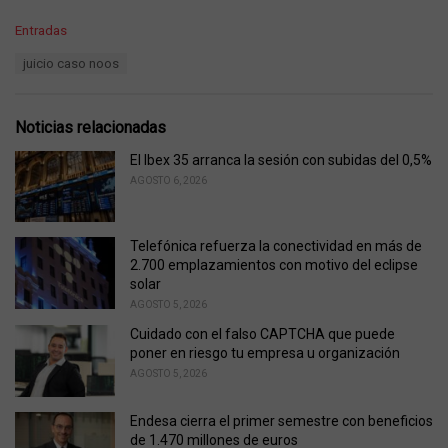
C
Entradas
a
T
juicio caso noos
t
a
e
g
g
s
o
Noticias relacionadas
:
r
i
El Ibex 35 arranca la sesión con subidas del 0,5%
e
AGOSTO 6, 2026
s
:
Telefónica refuerza la conectividad en más de
2.700 emplazamientos con motivo del eclipse
solar
AGOSTO 5, 2026
Cuidado con el falso CAPTCHA que puede
poner en riesgo tu empresa u organización
AGOSTO 5, 2026
Endesa cierra el primer semestre con beneficios
de 1.470 millones de euros