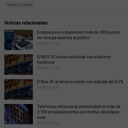
a
e
Torres y Carrera
g
g
s
o
:
r
Noticias relacionadas
i
e
Endesa pone a disposición más de 300 puntos
s
de recarga abiertos al público
:
AGOSTO 7, 2026
El IBEX 35 busca consolidar sus máximos
históricos
AGOSTO 7, 2026
El Ibex 35 arranca la sesión con subidas del 0,5%
AGOSTO 6, 2026
Telefónica refuerza la conectividad en más de
2.700 emplazamientos con motivo del eclipse
solar
AGOSTO 5, 2026