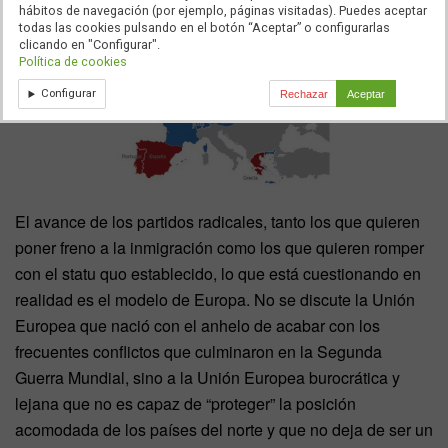
hábitos de navegación (por ejemplo, páginas visitadas). Puedes aceptar
todas las cookies pulsando en el botón “Aceptar” o configurarlas
clicando en "Configurar".
Política de cookies
Configurar
Rechazar
Aceptar
El avance de los partidos radicales, tanto los que quieren
poner freno a la inmigración como los que quieren romper
con el statu quo establecido, lo que está cuestionando en
realidad es el modelo de Europa. No se discute la Unión
Europea que nació con el anhelo de acabar con los
frecuentes conflictos que culminaron en la Segunda
Guerra Mundial, sino a la Unión Europea burocrática y
lejana que no es capaz de “proteger” la posición
acomodada de los países del norte y que no deja de ser un