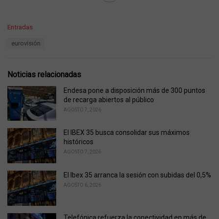
C
Entradas
a
T
eurovisión
t
a
e
g
g
s
o
Noticias relacionadas
:
r
i
Endesa pone a disposición más de 300 puntos
e
de recarga abiertos al público
s
AGOSTO 7, 2026
:
El IBEX 35 busca consolidar sus máximos
históricos
AGOSTO 7, 2026
El Ibex 35 arranca la sesión con subidas del 0,5%
AGOSTO 6, 2026
Telefónica refuerza la conectividad en más de