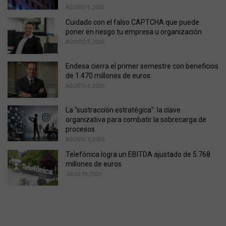
e
AGOSTO 5, 2026
s
Cuidado con el falso CAPTCHA que puede
:
poner en riesgo tu empresa u organización
AGOSTO 5, 2026
Endesa cierra el primer semestre con beneficios
de 1.470 millones de euros
AGOSTO 4, 2026
La "sustracción estratégica": la clave
organizativa para combatir la sobrecarga de
procesos
AGOSTO 3, 2026
Telefónica logra un EBITDA ajustado de 5.768
millones de euros
JULIO 29, 2026