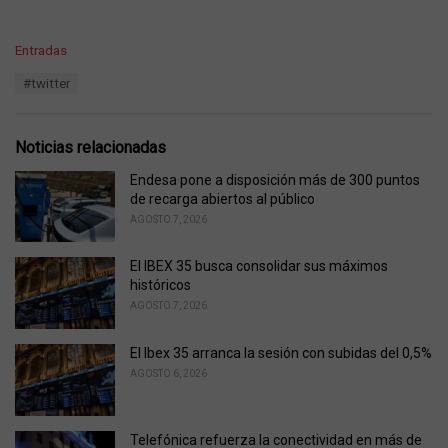
C
Entradas
a
T
#twitter
t
a
e
g
g
s
o
Noticias relacionadas
:
r
i
Endesa pone a disposición más de 300 puntos
e
de recarga abiertos al público
s
AGOSTO 7, 2026
:
El IBEX 35 busca consolidar sus máximos
históricos
AGOSTO 7, 2026
El Ibex 35 arranca la sesión con subidas del 0,5%
AGOSTO 6, 2026
Telefónica refuerza la conectividad en más de