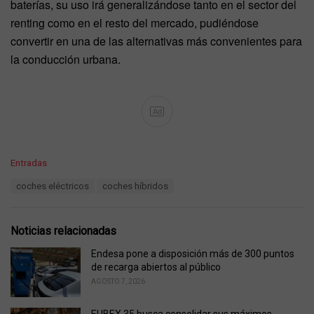
baterías, su uso irá generalizándose tanto en el sector del
renting como en el resto del mercado, pudiéndose
convertir en una de las alternativas más convenientes para
la conducción urbana.
Ad
C
Entradas
a
T
coches eléctricos
coches híbridos
t
a
e
g
g
s
o
Noticias relacionadas
:
r
i
Endesa pone a disposición más de 300 puntos
e
de recarga abiertos al público
s
AGOSTO 7, 2026
: