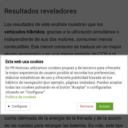
Resultados reveladores
Los resultados de este análisis muestran que los
vehículos híbridos
, gracias a la utilización simultánea o
independiente de sus dos motores, consumen menos
combustible. Ese menor consumo se traduce en un mayor
ahorro económico y en una menor emisión de CO2 a la
atmósfera.
Esta web usa cookies
En PR Noticias utilizamos cookies propias y de terceros para ofrecerte
Asimismo, los híbridos cuentan con mayor autonomía que
la mejor experiencia de usuario posible al recordar tus preferencias,
elaborar estadísticas de uso y ofrecerte publicidad basada en tus
los eléctricos, ya que disponen de un motor adicional que
hábitos de navegación (por ejemplo, páginas visitadas). Puedes aceptar
funciona por combustión. Pero no solamente les superan
todas las cookies pulsando en el botón “Aceptar” o configurarlas
clicando en "Configurar".
en este aspecto, la autonomía del híbrido es también
Política de cookies
mayor que la de vehículos con motor diésel o gasolina, ya
Configurar
Rechazar
Aceptar
que el motor eléctrico aprovecha la energía cinética del
coche (derivada de la energía de la frenada y de la acción
de las ruedas) para recargar las baterías. Es más, este tipo