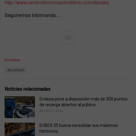
http://www.centrodeinnovacionbbva.com/ebooks
.
Seguiremos Informando…
Ad
C
Entradas
a
T
#podcast
t
a
e
g
g
s
o
Noticias relacionadas
:
r
i
Endesa pone a disposición más de 300 puntos
e
de recarga abiertos al público
s
AGOSTO 7, 2026
:
El IBEX 35 busca consolidar sus máximos
históricos