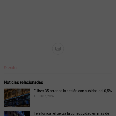
Ad
C
Entradas
a
t
e
Noticias relacionadas
g
o
El Ibex 35 arranca la sesión con subidas del 0,5%
r
AGOSTO 6, 2026
i
e
s
Telefónica refuerza la conectividad en más de
: