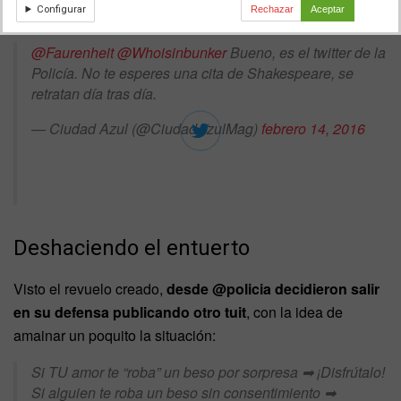
Configurar
Rechazar
Aceptar
@Faurenheit
@Whoisinbunker
Bueno, es el twitter de la
Policía. No te esperes una cita de Shakespeare, se
retratan día tras día.
— Ciudad Azul (@CiudadAzulMag)
febrero 14, 2016
Deshaciendo el entuerto
Visto el revuelo creado,
desde @policia decidieron salir
en su defensa publicando otro tuit
, con la idea de
amainar un poquito la situación:
Si TU amor te “roba” un beso por sorpresa ➡ ¡Disfrútalo!
Si alguien te roba un beso sin consentimiento ➡