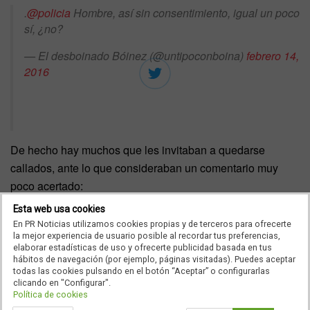
.
@policia
Hombre, así sin consentimiento, igual un poco
sí, ¿no?
— El desboinado Bóinez (@untipoconboina)
febrero 14,
2016
De hecho hay muchos que les invitaban a quedarse
callados, ante lo que consideraban un comentario muy
poco acertado:
Esta web usa cookies
Yo alucino ¿Tienes una cuenta con 2 millones de
En PR Noticias utilizamos cookies propias y de terceros para ofrecerte
seguidores y esto es lo más acertado que se te ocurre
la mejor experiencia de usuario posible al recordar tus preferencias,
decir? ¿No es mucho mejor el silencio?
elaborar estadísticas de uso y ofrecerte publicidad basada en tus
hábitos de navegación (por ejemplo, páginas visitadas). Puedes aceptar
— Faure (@Faurenheit)
febrero 14, 2016
todas las cookies pulsando en el botón “Aceptar” o configurarlas
clicando en "Configurar".
Política de cookies