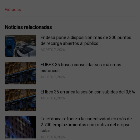
C
Entradas
a
t
e
Noticias relacionadas
g
o
Endesa pone a disposición más de 300 puntos
r
de recarga abiertos al público
i
AGOSTO 7, 2026
e
s
El IBEX 35 busca consolidar sus máximos
:
históricos
AGOSTO 7, 2026
El Ibex 35 arranca la sesión con subidas del 0,5%
AGOSTO 6, 2026
Telefónica refuerza la conectividad en más de
2.700 emplazamientos con motivo del eclipse
solar
AGOSTO 5, 2026