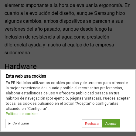
elemento importante a la hora de evaluar la ergonomía. En
cuanto a la evolución del diseño, aunque Samsung hizo
algunos cambios, ambos dispositivos se parecen a sus
versiones del año pasado, aunque desde luego la
inclusión de resistencia al agua como prestación
diferencial ayuda y mucho al equipo de la empresa
sudcoreana.
Hardware
Esta web usa cookies
Empecemos por los procesadores, la fabricante china optó
En PR Noticias utilizamos cookies propias y de terceros para ofrecerte
por el
nuevo procesador Octa core Kirin 955 2.5GHz a
la mejor experiencia de usuario posible al recordar tus preferencias,
elaborar estadísticas de uso y ofrecerte publicidad basada en tus
64-bit para su Huawei P9
, en su lugar Samsung colocó
hábitos de navegación (por ejemplo, páginas visitadas). Puedes aceptar
en el Galaxy S7 el laureado Snapdragon 820 de cuatro
todas las cookies pulsando en el botón “Aceptar” o configurarlas
clicando en "Configurar".
núcleos, muy famoso por el MWC 2016. En cuanto a
Política de cookies
memoria RAM Samsung superó por un GB a Huawei
Configurar
Rechazar
Aceptar
colocando 4GB en su dispositivo.