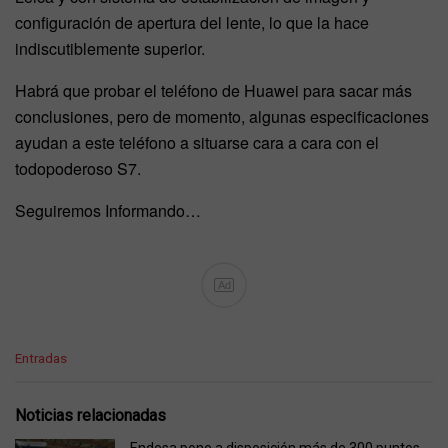
configuración de apertura del lente, lo que la hace
indiscutiblemente superior.
Habrá que probar el teléfono de Huawei para sacar más
conclusiones, pero de momento, algunas especificaciones
ayudan a este teléfono a situarse cara a cara con el
todopoderoso S7.
Seguiremos Informando…
Ad
C
Entradas
a
t
e
Noticias relacionadas
g
o
Endesa pone a disposición más de 300 puntos