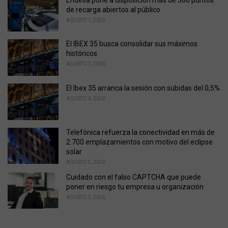
r
de recarga abiertos al público
i
AGOSTO 7, 2026
e
s
El IBEX 35 busca consolidar sus máximos
:
históricos
AGOSTO 7, 2026
El Ibex 35 arranca la sesión con subidas del 0,5%
AGOSTO 6, 2026
Telefónica refuerza la conectividad en más de
2.700 emplazamientos con motivo del eclipse
solar
AGOSTO 5, 2026
Cuidado con el falso CAPTCHA que puede
poner en riesgo tu empresa u organización
AGOSTO 5, 2026