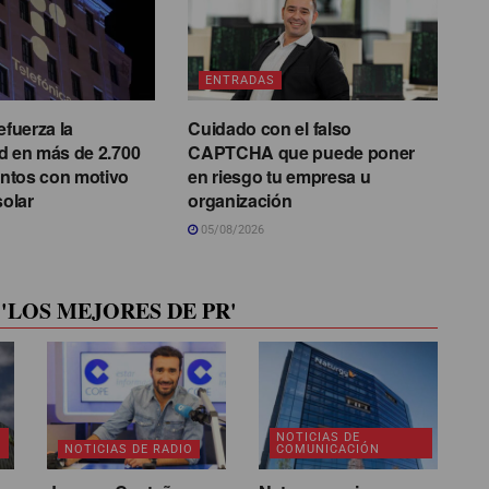
ENTRADAS
efuerza la
Cuidado con el falso
d en más de 2.700
CAPTCHA que puede poner
ntos con motivo
en riesgo tu empresa u
solar
organización
05/08/2026
'LOS MEJORES DE PR'
NOTICIAS DE
NOTICIAS DE RADIO
COMUNICACIÓN