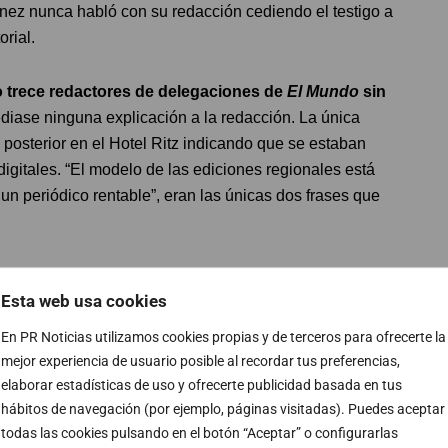
ez nunca habló con su redacción cediendo el testigo a
orial.
o trece redactores de delegaciones de
El Mundo
sin
diase ninguna explicación a la redacción. La única
o posterior en el Hotel Ritz indicando que se estaban
igitales. “El modelo de las ediciones regionales está
un periódico rentable”, eran las únicas dos frases que
ores de su salida en
El
Esta web usa cookies
En PR Noticias utilizamos cookies propias y de terceros para ofrecerte la
mejor experiencia de usuario posible al recordar tus preferencias,
e en medio de los
rumores que circulan entre la
elaborar estadísticas de uso y ofrecerte publicidad basada en tus
id Jiménez está siendo fuertemente cuestionado
al
hábitos de navegación (por ejemplo, páginas visitadas). Puedes aceptar
ménez, una apuesta personal de Antonio Fernández
todas las cookies pulsando en el botón “Aceptar” o configurarlas