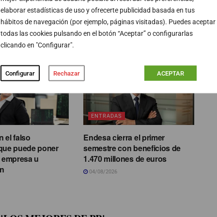
elaborar estadísticas de uso y ofrecerte publicidad basada en tus
hábitos de navegación (por ejemplo, páginas visitadas). Puedes aceptar
PUBLICIDAD
todas las cookies pulsando en el botón “Aceptar” o configurarlas
clicando en "Configurar".
Configurar
Rechazar
ACEPTAR
ENTRADAS
 el falso
Endesa cierra el primer
ue puede poner
semestre con beneficios de
u empresa u
1.470 millones de euros
ón
04/08/2026