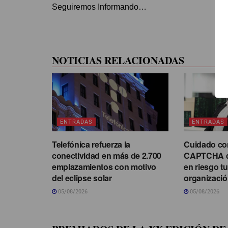
Seguiremos Informando…
NOTICIAS RELACIONADAS
ENTRADAS
ENTRADAS
Telefónica refuerza la
Cuidado con
conectividad en más de 2.700
CAPTCHA q
emplazamientos con motivo
en riesgo t
del eclipse solar
organizaci
05/08/2026
05/08/2026