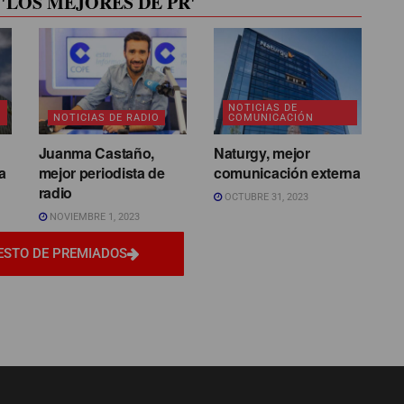
'LOS MEJORES DE PR'
NOTICIAS DE
NOTICIAS DE RADIO
COMUNICACIÓN
Juanma Castaño,
Naturgy, mejor
a
mejor periodista de
comunicación externa
radio
OCTUBRE 31, 2023
NOVIEMBRE 1, 2023
ESTO DE PREMIADOS