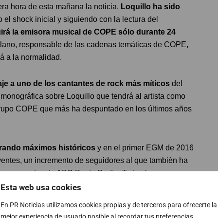
a hora de esta mañana la noticia.
Loquillo ha sido
 el shock inicial y siguiendo con la lectura del
igirá la emisora musical de COPE sólo durante 24
 Llano, responsable de las cadenas temáticas de COPE,
á a la normalidad.
je a uno de los cantantes de rock más míticos
del
onográfica sobre Loquillo que tendrá al artista como
 Grupo COPE que más ha despuntado en los últimos años
trando máximos históricos
y en el primer EGM de 2016
oyentes, un incremento de seguidores al que también ha
nuevos postes de ABC Punto Radio. Todos los
 creada por la emisora musical podrán recogerse en
Esta web usa cookies
kFM.
En PR Noticias utilizamos cookies propias y de terceros para ofrecerte la
mejor experiencia de usuario posible al recordar tus preferencias,