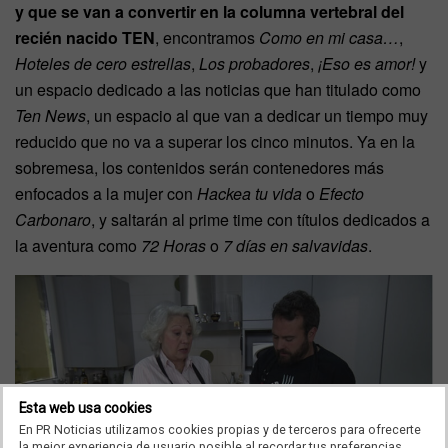
y que se van a convertir en la columna vertebral del
recién nacido TEN
, encontramos
Como en mi casa…
,
Hoteles de cero estrellas
,
Los probadores
,
¡Eso es amor!
y
un espacio dedicado a las noticias que han titulado como
Ten News
, un espacio al que van a dedicar un tiempo muy
reducido que no va a superar los cinco minutos. Ya en la
sobremesa, los contenidos serán contenedores más
enfocados a la mujer con
Hackea tu vida
o
Efecto
Carbonaro
, y saltarán al prime time con títulos dedicados a
la aventura como
72 Horas
o
7 días en salvavidas
.
Esta web usa cookies
En PR Noticias utilizamos cookies propias y de terceros para ofrecerte
la mejor experiencia de usuario posible al recordar tus preferencias,