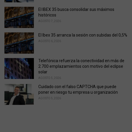
s
El IBEX 35 busca consolidar sus máximos
:
históricos
AGOSTO 7, 2026
El Ibex 35 arranca la sesión con subidas del 0,5%
AGOSTO 6, 2026
Telefónica refuerza la conectividad en más de
2.700 emplazamientos con motivo del eclipse
solar
AGOSTO 5, 2026
Cuidado con el falso CAPTCHA que puede
poner en riesgo tu empresa u organización
AGOSTO 5, 2026