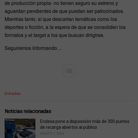
de producción propia- no tienen seguro su estreno y
aguardan pendientes de que puedan ser patrocinados.
Mientras tanto, sí que descartan temáticas como los
deportes o ficción, a la espera de que se consoliden los
formatos y el target a los que buscan dirigirse.
Seguiremos Informando…
Ad
C
Entradas
a
t
e
Noticias relacionadas
g
o
Endesa pone a disposición más de 300 puntos
r
de recarga abiertos al público
i
AGOSTO 7, 2026
e