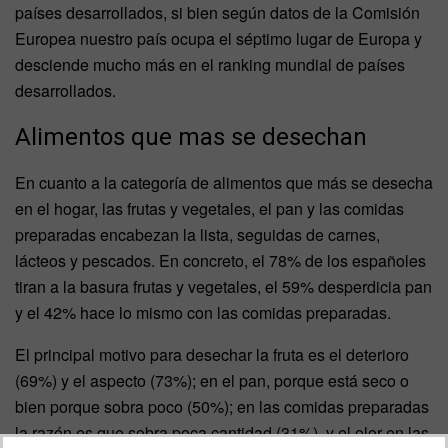
países desarrollados, si bien según datos de la Comisión
Europea nuestro país ocupa el séptimo lugar de Europa y
desciende mucho más en el ranking mundial de países
desarrollados.
Alimentos que mas se desechan
En cuanto a la categoría de alimentos que más se desecha
en el hogar, las frutas y vegetales, el pan y las comidas
preparadas encabezan la lista, seguidas de carnes,
lácteos y pescados. En concreto, el 78% de los españoles
tiran a la basura frutas y vegetales, el 59% desperdicia pan
y el 42% hace lo mismo con las comidas preparadas.
El principal motivo para desechar la fruta es el deterioro
(69%) y el aspecto (73%); en el pan, porque está seco o
bien porque sobra poco (50%); en las comidas preparadas
la razón es que sobra poca cantidad (31%), y el olor en las