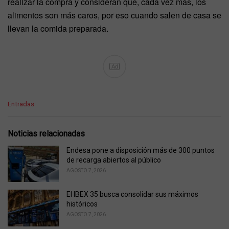
realizar la compra y consideran que, cada vez más, los
alimentos son más caros, por eso cuando salen de casa se
llevan la comida preparada.
Ad
C
Entradas
a
t
e
Noticias relacionadas
g
o
Endesa pone a disposición más de 300 puntos
r
de recarga abiertos al público
i
AGOSTO 7, 2026
e
s
El IBEX 35 busca consolidar sus máximos
:
históricos
AGOSTO 7, 2026