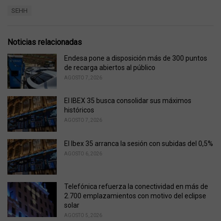
a
T
SEHH
t
a
e
g
g
s
o
Noticias relacionadas
:
r
i
Endesa pone a disposición más de 300 puntos
e
de recarga abiertos al público
s
AGOSTO 7, 2026
:
El IBEX 35 busca consolidar sus máximos
históricos
AGOSTO 7, 2026
El Ibex 35 arranca la sesión con subidas del 0,5%
AGOSTO 6, 2026
Telefónica refuerza la conectividad en más de
2.700 emplazamientos con motivo del eclipse
solar
AGOSTO 5, 2026