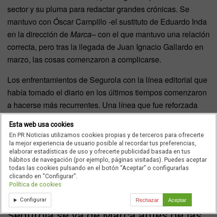
sector y su pluma para redactar grandes crónicas. Se
mantuvo con Óscar Campillo -el sustituto de Eduardo Inda
en la dirección de
Marca
– con el que mantuvo una relación
correcta, pero tras la llegada de Juan Ignacio Gallardo en
marzo, las cosas comenzaron a complicarse.
Los enfrentamientos de Segurola con la línea editorial que
había tomado el diario en los últimos tiempos comenzaron
a hacerse más recurrentes. Una línea que fue reforzada
con el fichaje de algunos colaboradores que
Esta web usa cookies
profesionalmente se encontraban en las antípodas de
En PR Noticias utilizamos cookies propias y de terceros para ofrecerte
Segurola y su manera de entender el periodismo. En su
la mejor experiencia de usuario posible al recordar tus preferencias,
elaborar estadísticas de uso y ofrecerte publicidad basada en tus
charla de ayer en Salamanca lo dejó meridianamente claro
hábitos de navegación (por ejemplo, páginas visitadas). Puedes aceptar
sin decirlo: “Vamos hacia un Hollywood en pequeñito que
todas las cookies pulsando en el botón “Aceptar” o configurarlas
clicando en "Configurar".
presume de no hacer periodismo sino de hacer
Política de cookies
espectáculo y eso es preocupante”.
Configurar
Rechazar
Aceptar
Segurola se va de Marca antes de las