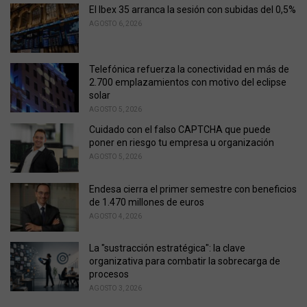
o
El Ibex 35 arranca la sesión con subidas del 0,5%
r
AGOSTO 6, 2026
i
e
s
Telefónica refuerza la conectividad en más de
:
2.700 emplazamientos con motivo del eclipse
solar
AGOSTO 5, 2026
Cuidado con el falso CAPTCHA que puede
poner en riesgo tu empresa u organización
AGOSTO 5, 2026
Endesa cierra el primer semestre con beneficios
de 1.470 millones de euros
AGOSTO 4, 2026
La "sustracción estratégica": la clave
organizativa para combatir la sobrecarga de
procesos
AGOSTO 3, 2026