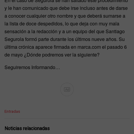
En el caso de Segurola se han saltado este procedimiento
y le han comunicado que debe irse incluso antes de darse
a conocer cualquier otro nombre y que deberá sumarse a
la lista de doce despedidos, lo que deja con muy mala
sensación a la redacción y a un equipo del que Santiago
Segurola formó parte durante los últimos nueve años. Su
última crónica aparece firmada en marca.com el pasado 6
de mayo ¿Dónde podremos ver la siguiente?
Seguiremos Informando…
Ad
C
Entradas
a
t
e
Noticias relacionadas
g