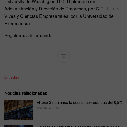
University de Washington D.C. Diplomado en
Administración y Dirección de Empresas, por C.E.U. Luis
Vives y Ciencias Empresariales, por la Universidad de
Extremadura
Seguiremos informando…
Ad
C
Entradas
a
t
e
Noticias relacionadas
g
o
El Ibex 35 arranca la sesión con subidas del 0,5%
r
AGOSTO 6, 2026
i
e
s