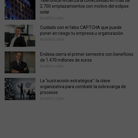
Telefónica refuerza la conectividad en más de
:
2.700 emplazamientos con motivo del eclipse
solar
AGOSTO 5, 2026
Cuidado con el falso CAPTCHA que puede
poner en riesgo tu empresa u organización
AGOSTO 5, 2026
Endesa cierra el primer semestre con beneficios
de 1.470 millones de euros
AGOSTO 4, 2026
La "sustracción estratégica": la clave
organizativa para combatir la sobrecarga de
procesos
AGOSTO 3, 2026