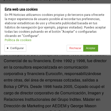
momento la versión oficial es que
Diego Copado se
Esta web usa cookies
marcha para comenzar “nuevos proyectos
En PR Noticias utilizamos cookies propias y de terceros para ofrecerte
profesionales”.
la mejor experiencia de usuario posible al recordar tus preferencias,
elaborar estadísticas de uso y ofrecerte publicidad basada en tus
Diego Copado ha sido hasta la fecha director de
hábitos de navegación (por ejemplo, páginas visitadas). Puedes aceptar
todas las cookies pulsando en el botón “Aceptar” o configurarlas
Comunicación y Marketing de El Corte Inglés
desde
clicando en "Configurar".
Política de cookies
2006. Inició su carrera profesional en 1985 en el
departamento Financiero de Técnicas Reunidas. En 1986,
Configurar
Rechazar
Aceptar
se incorporó al BBV trabajando hasta 1990 en la Dirección
Comercial de su financiera. Entre 1992 y 1998, fue director
en la consultora especializada en comunicación
corporativa y financiera Eurocofin, responsabilizándose
entre otras, del área de empresas cotizadas, salidas a
Bolsa y OPVs. Desde 1998 hasta 2005, Copado ocupó el
cargo de director corporativo de Comunicación, Imagen y
Relaciones Institucionales del Grupo Inditex. Máster en
Dirección de Marketing por AEDEM y George Mason