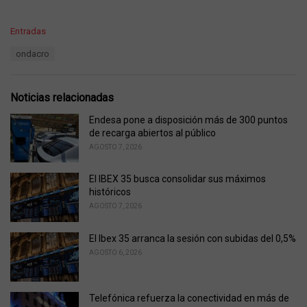
C
Entradas
a
T
ondacro
t
a
e
g
g
s
o
Noticias relacionadas
:
r
i
Endesa pone a disposición más de 300 puntos
e
de recarga abiertos al público
s
AGOSTO 7, 2026
:
El IBEX 35 busca consolidar sus máximos
históricos
AGOSTO 7, 2026
El Ibex 35 arranca la sesión con subidas del 0,5%
AGOSTO 6, 2026
Telefónica refuerza la conectividad en más de