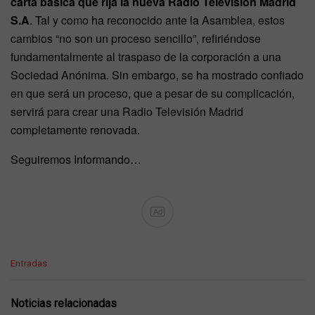
carta básica que rija la nueva Radio Televisión Madrid
S.A
. Tal y como ha reconocido ante la Asamblea, estos
cambios “no son un proceso sencillo”, refiriéndose
fundamentalmente al traspaso de la corporación a una
Sociedad Anónima. Sin embargo, se ha mostrado confiado
en que será un proceso, que a pesar de su complicación,
servirá para crear una Radio Televisión Madrid
completamente renovada.
Seguiremos Informando…
Ad
C
Entradas
a
t
e
Noticias relacionadas
g