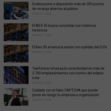
o
Endesa pone a disposición más de 300 puntos
r
de recarga abiertos al público
i
AGOSTO 7, 2026
e
s
El IBEX 35 busca consolidar sus máximos
:
históricos
AGOSTO 7, 2026
El Ibex 35 arranca la sesión con subidas del 0,5%
AGOSTO 6, 2026
Telefónica refuerza la conectividad en más de
2.700 emplazamientos con motivo del eclipse
solar
AGOSTO 5, 2026
Cuidado con el falso CAPTCHA que puede
poner en riesgo tu empresa u organización
AGOSTO 5, 2026