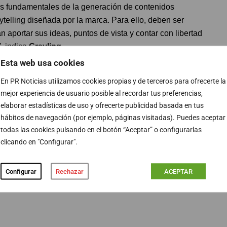
s fundamentales de la generación de contenidos
ytelling diseñada por la marca. Para ello, deben ser
 aportar sus ideas, puntos de vista y contar con libertad
”, indica
Grayling
.
Esta web usa cookies
 los
influencers
en el que habrá tanto contenidos
En PR Noticias utilizamos cookies propias y de terceros para ofrecerte la
o llegaron a ser quienes son. Es decir, hoy podemos
mejor experiencia de usuario posible al recordar tus preferencias,
blaban de las cosas que realmente les gustaban e
elaborar estadísticas de uso y ofrecerte publicidad basada en tus
la perspectiva de esta esencia creativa, desvirtuando su
hábitos de navegación (por ejemplo, páginas visitadas). Puedes aceptar
todas las cookies pulsando en el botón “Aceptar” o configurarlas
clicando en "Configurar".
pertos en comunicación transmitir los valores de la
ejor de ellos, y hacerles parte integrante y esencial a la
Configurar
Rechazar
ACEPTAR
ar al público final”.