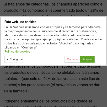
Si hablamos de categorías, los champús aparecen como el
producto más comprado en supermercado (sólo un 28% de
los consumidores lo adquiere en farmacia), seguido por los
productos destinados a tratamientos corporales, tales
Esta web usa cookies
En PR Noticias utilizamos cookies propias y de terceros para ofrecerte
como cremas hidratantes, geles o cremas solares (62% de
la mejor experiencia de usuario posible al recordar tus preferencias,
las compras se efectúa en supermercado) o los productos
elaborar estadísticas de uso y ofrecerte publicidad basada en tus
hábitos de navegación (por ejemplo, páginas visitadas). Puedes aceptar
de higiene íntima (52% de los consumidores los adquiere
todas las cookies pulsando en el botón “Aceptar” o configurarlas
en supermercado). Por el contrario, un 92% de los
clicando en "Configurar".
Política de cookies
consumidores afirma que los productos para bebé los
compra de manera habitual en la farmacia. En este listado
Configurar
Rechazar
Aceptar
de artículos menos comprados en supermercado le siguen
los productos de cosmética, como pintalabios, bálsamos
labiales… (con sólo un 21% de las ventas en este tipo de
centros) y los preservativos (el 80% de sus ventas se dan
en la farmacia).
Independientemente de los productos o de dónde se