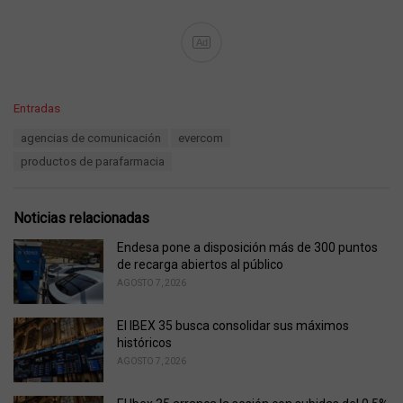
Ad
C
Entradas
a
T
agencias de comunicación
evercom
t
a
e
productos de parafarmacia
g
g
s
o
:
r
Noticias relacionadas
i
e
Endesa pone a disposición más de 300 puntos
s
de recarga abiertos al público
:
AGOSTO 7, 2026
El IBEX 35 busca consolidar sus máximos
históricos
AGOSTO 7, 2026