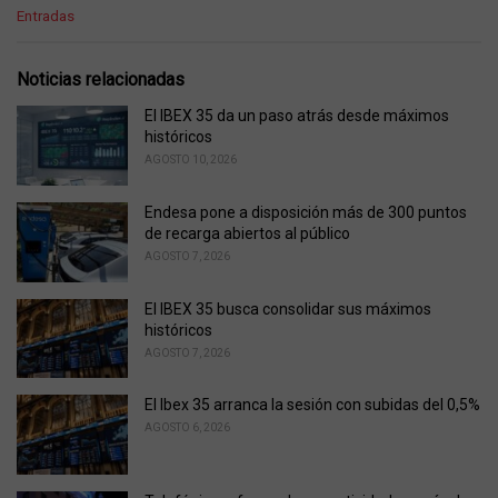
C
Entradas
a
t
e
Noticias relacionadas
g
o
El IBEX 35 da un paso atrás desde máximos
r
históricos
i
AGOSTO 10, 2026
e
s
Endesa pone a disposición más de 300 puntos
:
de recarga abiertos al público
AGOSTO 7, 2026
El IBEX 35 busca consolidar sus máximos
históricos
AGOSTO 7, 2026
El Ibex 35 arranca la sesión con subidas del 0,5%
AGOSTO 6, 2026