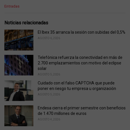
C
Entradas
a
t
e
Noticias relacionadas
g
o
El Ibex 35 arranca la sesión con subidas del 0,5%
r
AGOSTO 6, 2026
i
e
s
Telefónica refuerza la conectividad en más de
:
2.700 emplazamientos con motivo del eclipse
solar
AGOSTO 5, 2026
Cuidado con el falso CAPTCHA que puede
poner en riesgo tu empresa u organización
AGOSTO 5, 2026
Endesa cierra el primer semestre con beneficios
de 1.470 millones de euros
AGOSTO 4, 2026