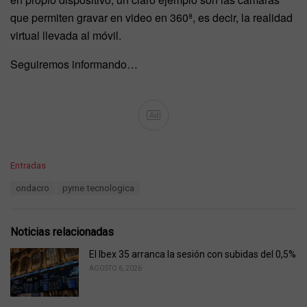
que permiten gravar en video en 360ª, es decir, la realidad
virtual llevada al móvil.
Seguiremos informando…
Ad
C
Entradas
a
T
ondacro
pyme tecnologica
t
a
e
g
g
s
o
Noticias relacionadas
:
r
i
El Ibex 35 arranca la sesión con subidas del 0,5%
e
AGOSTO 6, 2026
s
: