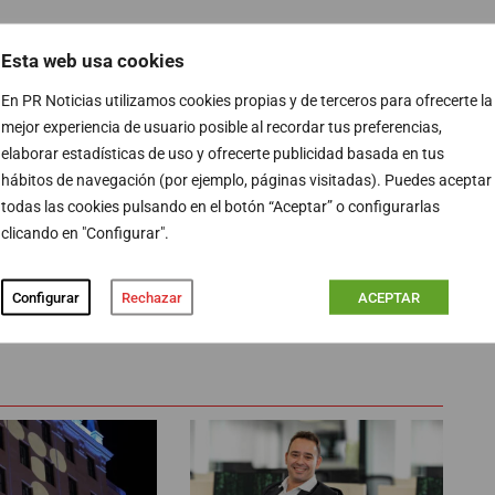
se encuentra ahora centrado David Jiménez.
Desde su
Esta web usa cookies
a se ha refugiado en Atresmedia
y ha mantenido sus
En PR Noticias utilizamos cookies propias y de terceros para ofrecerte la
Espejo Público
en Antena 3 o
Más de Uno
en Onda
mejor experiencia de usuario posible al recordar tus preferencias,
ntes han podido seguir sus reflexiones en ambos
elaborar estadísticas de uso y ofrecerte publicidad basada en tus
er mucho por las aulas participando en numerosas
hábitos de navegación (por ejemplo, páginas visitadas). Puedes aceptar
 prescriptor de un nuevo periodismo que no llegó a
todas las cookies pulsando en el botón “Aceptar” o configurarlas
undo
.
clicando en "Configurar".
Configurar
Rechazar
ACEPTAR
PUBLICIDAD