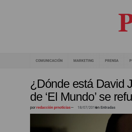
COMUNICACIÓN
MARKETING
PRENSA
P
¿Dónde está David J
de ‘El Mundo’ se ref
por
redacción prnoticias
—
18/07/2016
en
Entradas