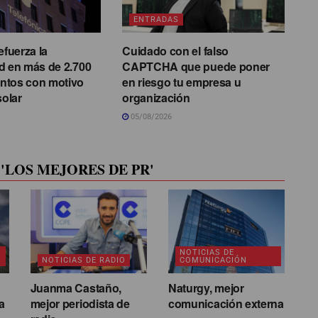
ENTRADAS
efuerza la
Cuidado con el falso
d en más de 2.700
CAPTCHA que puede poner
ntos con motivo
en riesgo tu empresa u
solar
organización
05/08/2026
'LOS MEJORES DE PR'
NOTICIAS DE
NOTICIAS DE RADIO
COMUNICACIÓN
Juanma Castaño,
Naturgy, mejor
a
mejor periodista de
comunicación externa