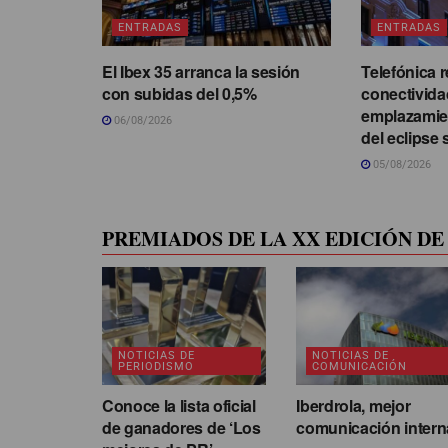
ENTRADAS
ENTRADAS
El Ibex 35 arranca la sesión
Telefónica r
con subidas del 0,5%
conectivida
emplazamie
06/08/2026
del eclipse 
05/08/2026
PREMIADOS DE LA XX EDICIÓN DE 
NOTICIAS DE
NOTICIAS DE
PERIODISMO
COMUNICACIÓN
Conoce la lista oficial
Iberdrola, mejor
de ganadores de ‘Los
comunicación intern