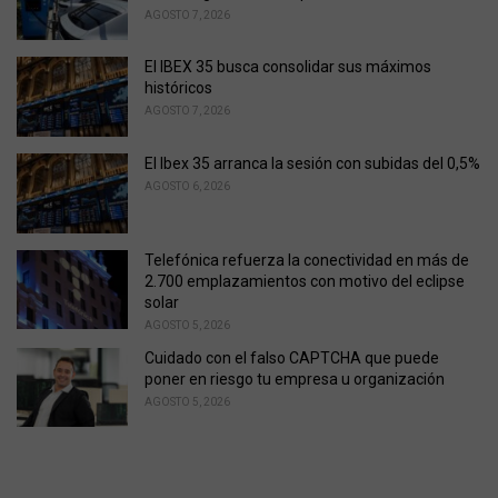
s
AGOSTO 7, 2026
:
El IBEX 35 busca consolidar sus máximos
históricos
AGOSTO 7, 2026
El Ibex 35 arranca la sesión con subidas del 0,5%
AGOSTO 6, 2026
Telefónica refuerza la conectividad en más de
2.700 emplazamientos con motivo del eclipse
solar
AGOSTO 5, 2026
Cuidado con el falso CAPTCHA que puede
poner en riesgo tu empresa u organización
AGOSTO 5, 2026