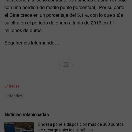
con una pérdida de medio punto porcentual). Por su parte
el Cine crece en un porcentaje del 5,1%, con lo que sitúa
su cifra en el período de enero a junio de 2016 en 11
millones de euros.
Seguiremos informando…
Ad
C
Entradas
a
T
Infoadex
t
a
e
g
g
s
o
Noticias relacionadas
:
r
i
Endesa pone a disposición más de 300 puntos
e
de recarga abiertos al público