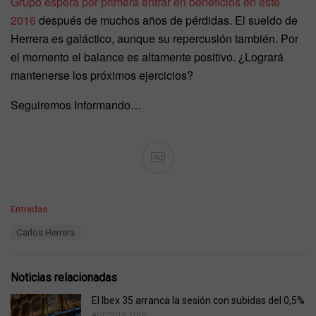
Grupo espera por primera entrar en beneficios en este
2016
después de muchos años de pérdidas. El sueldo de
Herrera es galáctico, aunque su repercusión también. Por
el momento el balance es altamente positivo. ¿Logrará
mantenerse los próximos ejercicios?
Seguiremos Informando…
Ad
C
Entradas
a
T
Carlos Herrera
t
a
e
g
g
s
o
Noticias relacionadas
:
r
i
El Ibex 35 arranca la sesión con subidas del 0,5%
e
AGOSTO 6, 2026