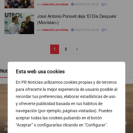
por
redacción prnoticias
AGOSTO 23, 2016
1
José Antonio Ponseti deja ‘El Día Después’
(Movistar+)
por
redacción prnoticias
AGOSTO 23, 2016
1
1
2
Noticias recientes
Esta web usa cookies
En PR Noticias utilizamos cookies propias y de terceros
para ofrecerte la mejor experiencia de usuario posible al
recordar tus preferencias, elaborar estadísticas de uso
y ofrecerte publicidad basada en tus hábitos de
navegación (por ejemplo, páginas visitadas). Puedes
aceptar todas las cookies pulsando en el botón
Un estudio longitudinal de la Fundación de Investigación HM
“Aceptar” o configurarlas clicando en "Configurar".
Hospitales identifica la ventana de oportunidad para revertir