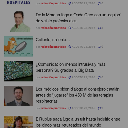
por
redacción prnoticias
AGOSTO 23, 2016
0
De la Morena llega a Onda Cero con un ‘equipo’
de veinte profesionales
por
redacción prnoticias
AGOSTO 23, 2016
3
Caliente, caliente…
por
redacción prnoticias
AGOSTO 23, 2016
0
¿Comunicación menos intrusiva y más
personal? Sí, gracias al Big Data
por
redacción prnoticias
AGOSTO 23, 2016
0
Los médicos piden diálogo al consejero catalán
antes de “jugarse” los 450 M de las terapias
respiratorias
por
redacción prnoticias
AGOSTO 23, 2016
2
ElRubius saca jugo a un tuit hasta incluirlo entre
los cinco más retuiteados del mundo