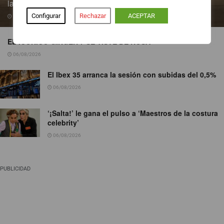
la obesidad infantil
Configurar
Rechazar
ACEPTAR
06/08/2026
EL ICÓNICO GINGER 7 SE VISTE DE ROSA
06/08/2026
El Ibex 35 arranca la sesión con subidas del 0,5%
06/08/2026
‘¡Salta!’ le gana el pulso a ‘Maestros de la costura
celebrity’
06/08/2026
PUBLICIDAD