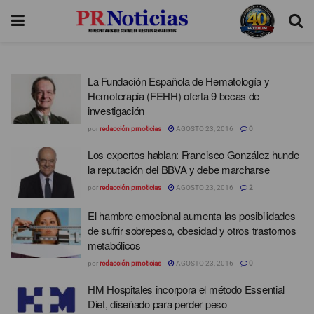
La Fundación Española de Hematología y
Hemoterapia (FEHH) oferta 9 becas de
investigación
por
redacción prnoticias
AGOSTO 23, 2016
0
Los expertos hablan: Francisco González hunde
la reputación del BBVA y debe marcharse
por
redacción prnoticias
AGOSTO 23, 2016
2
El hambre emocional aumenta las posibilidades
de sufrir sobrepeso, obesidad y otros trastornos
metabólicos
por
redacción prnoticias
AGOSTO 23, 2016
0
HM Hospitales incorpora el método Essential
Diet, diseñado para perder peso