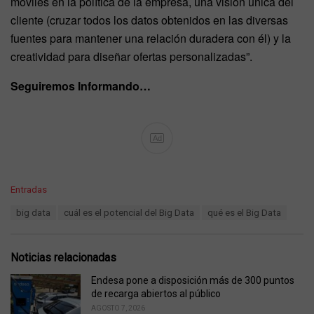
móviles en la política de la empresa, una visión única del
cliente (cruzar todos los datos obtenidos en las diversas
fuentes para mantener una relación duradera con él) y la
creatividad para diseñar ofertas personalizadas”.
Seguiremos Informando…
Ad
C
Entradas
a
T
big data
cuál es el potencial del Big Data
qué es el Big Data
t
a
e
g
g
s
o
Noticias relacionadas
:
r
i
Endesa pone a disposición más de 300 puntos
e
de recarga abiertos al público
s
AGOSTO 7, 2026