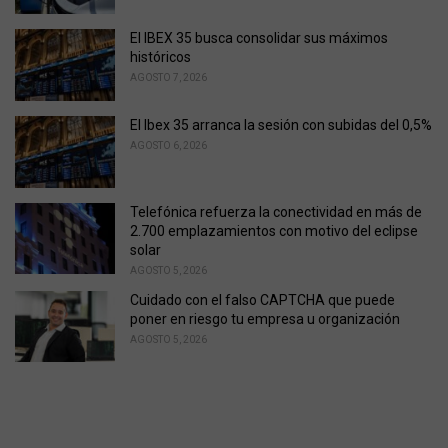
:
El IBEX 35 busca consolidar sus máximos
históricos
AGOSTO 7, 2026
El Ibex 35 arranca la sesión con subidas del 0,5%
AGOSTO 6, 2026
Telefónica refuerza la conectividad en más de
2.700 emplazamientos con motivo del eclipse
solar
AGOSTO 5, 2026
Cuidado con el falso CAPTCHA que puede
poner en riesgo tu empresa u organización
AGOSTO 5, 2026