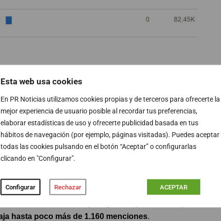
porada. En esta ocasión para
El Objetivo
de Ana Pastor,
Esta web usa cookies
 en Twitter. Con la polémica que rodea en la
acio de laSexta se ha quedado por encima de los 16.000
En PR Noticias utilizamos cookies propias y de terceros para ofrecerte la
mejor experiencia de usuario posible al recordar tus preferencias,
elaborar estadísticas de uso y ofrecerte publicidad basada en tus
hábitos de navegación (por ejemplo, páginas visitadas). Puedes aceptar
 de Calcuta también tuvo su especial homenaje en
todas las cookies pulsando en el botón “Aceptar” o configurarlas
ue el programa de 13TV
Periferias
, que fuera de lo
clicando en "Configurar".
 televisivos más destacados en las redes sociales de la
nes.
Configurar
Rechazar
ACEPTAR
acio de María Teresa Campos,
Qué tiempo tan feliz
, que
ja hasta poco más de 1.160 menciones
.