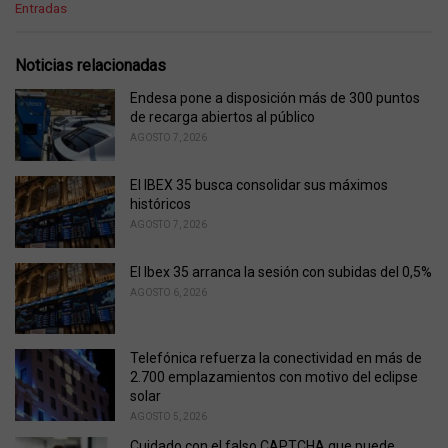
C
Entradas
a
t
e
Noticias relacionadas
g
o
Endesa pone a disposición más de 300 puntos
r
de recarga abiertos al público
i
AGOSTO 7, 2026
e
s
El IBEX 35 busca consolidar sus máximos
:
históricos
AGOSTO 7, 2026
El Ibex 35 arranca la sesión con subidas del 0,5%
AGOSTO 6, 2026
Telefónica refuerza la conectividad en más de
2.700 emplazamientos con motivo del eclipse
solar
AGOSTO 5, 2026
Cuidado con el falso CAPTCHA que puede