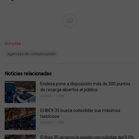
Ad
C
Entradas
a
T
agencias de comunicación
t
a
e
g
g
s
o
Noticias relacionadas
:
r
i
Endesa pone a disposición más de 300 puntos
e
de recarga abiertos al público
s
AGOSTO 7, 2026
:
El IBEX 35 busca consolidar sus máximos
históricos
AGOSTO 7, 2026
El Ibex 35 arranca la sesión con subidas del 0,5%