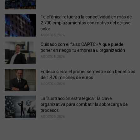
i
e
s
Telefónica refuerza la conectividad en más de
:
2.700 emplazamientos con motivo del eclipse
solar
AGOSTO 5, 2026
Cuidado con el falso CAPTCHA que puede
poner en riesgo tu empresa u organización
AGOSTO 5, 2026
Endesa cierra el primer semestre con beneficios
de 1.470 millones de euros
AGOSTO 4, 2026
La "sustracción estratégica": la clave
organizativa para combatir la sobrecarga de
procesos
AGOSTO 3, 2026