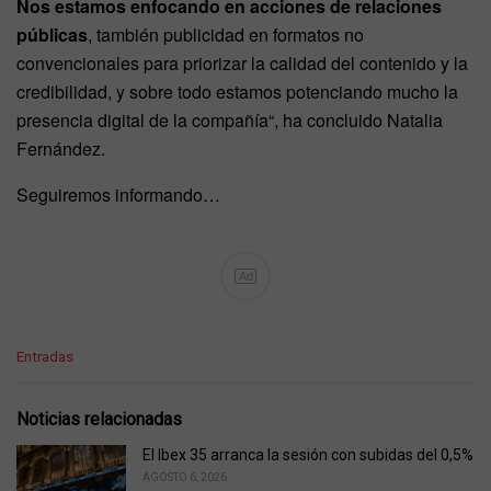
Nos estamos enfocando en acciones de relaciones
públicas
, también publicidad en formatos no
convencionales para priorizar la calidad del contenido y la
credibilidad, y sobre todo estamos potenciando mucho la
presencia digital de la compañía“, ha concluido Natalia
Fernández.
Seguiremos informando…
Ad
C
Entradas
a
t
e
Noticias relacionadas
g
o
El Ibex 35 arranca la sesión con subidas del 0,5%
r
AGOSTO 6, 2026